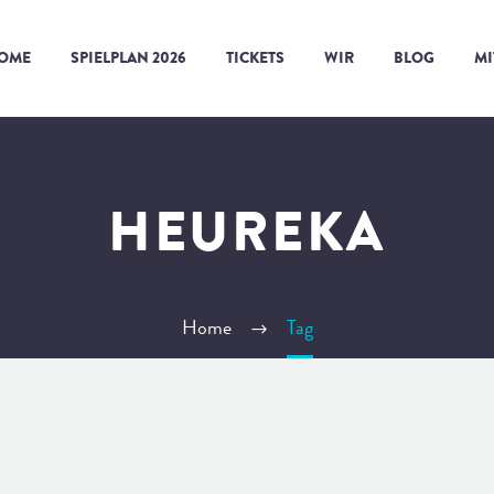
OME
SPIELPLAN 2026
TICKETS
WIR
BLOG
M
HEUREKA
Home
Tag