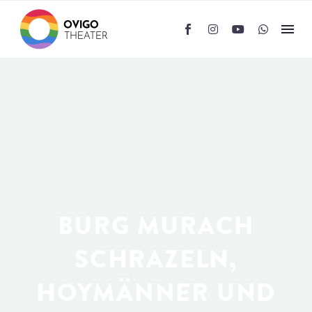
BURG MURACH
SCHRAZELN,
HOYMÄNNER UND