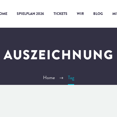
OME
SPIELPLAN 2026
TICKETS
WIR
BLOG
M
AUSZEICHNUNG
Home
Tag