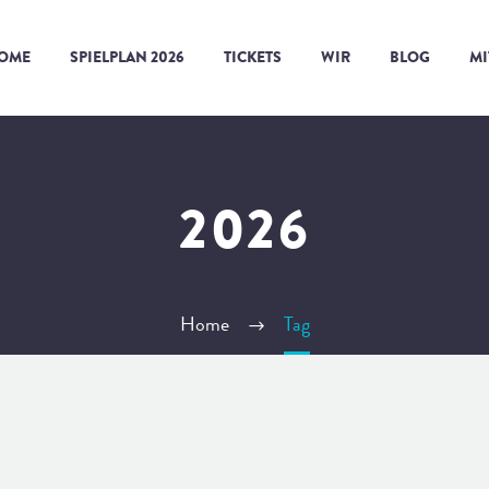
OME
SPIELPLAN 2026
TICKETS
WIR
BLOG
M
2026
Home
Tag