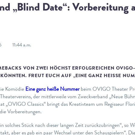
d „Blind Date“: Vorbereitung
6
11:44 a.m.
OMEBACKS VON ZWEI HÖCHST ERFOLGREICHEN OVIGO
KÖNNTEN. FREUT EUCH AUF „EINE GANZ HEISSE NUMM
s die Komödie
Eine ganz heiße Nummer
beim OVIGO Theater Prem
 Theatervereins, der mittlerweile vom Zweckverband „Neue Bühn
mat „OVIGO Classics“ bringt das Kreativteam um Regisseur Flor
s die Vorbereitungen.
ein solches Stück nach dieser langen Zeit zurückzubringen“, so
ntakt, aber es gab ein paar Wechsel unter den Schauspielern“. Di