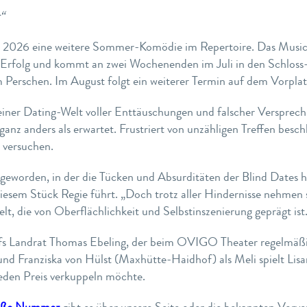
“
026 eine weitere Sommer-Komödie im Repertoire. Das Musical,
n Erfolg und kommt an zwei Wochenenden im Juli in den Schlos
rschen. Im August folgt ein weiterer Termin auf dem Vorplatz 
n einer Dating-Welt voller Enttäuschungen und falscher Verspre
ganz anders als erwartet. Frustriert von unzähligen Treffen besch
 versuchen.
 geworden, in der die Tücken und Absurditäten der Blind Dates 
diesem Stück Regie führt. „Doch trotz aller Hindernisse nehmen
t, die von Oberflächlichkeit und Selbstinszenierung geprägt ist.
fs Landrat Thomas Ebeling, der beim OVIGO Theater regelmäßig
nd Franziska von Hülst (Maxhütte-Haidhof) als Meli spielt Lisa
jeden Preis verkuppeln möchte.
eiße Nummer
gibt es über unsere Seite oder die bekannten Vorve