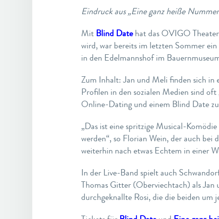
Eindruck aus „Eine ganz heiße Nummer
Mit
Blind Date
hat das OVIGO Theater 2
wird, war bereits im letzten Sommer ei
in den Edelmannshof im Bauernmuseum Pe
Zum Inhalt: Jan und Meli finden sich i
Profilen in den sozialen Medien sind oft 
Online-Dating und einem Blind Date zu
„Das ist eine spritzige Musical-Komödie
werden“, so Florian Wein, der auch bei 
weiterhin nach etwas Echtem in einer Wel
In der Live-Band spielt auch Schwandor
Thomas Gitter (Oberviechtach) als Jan u
durchgeknallte Rosi, die die beiden um 
Tickets für
Blind Date
und
Eine ganz h