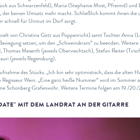
ück aus Schwarzenfeld), Maria (Stephanie Most, Pfreimd) und L
, der keinen Umsatz mehr macht. Schließlich kommt ihnen die u
er schnell für Unmut im Dorf sorgt.
pielt von Christina Götz aus Poppenricht) samt Tochter Anna (L
n Bewegung setzen, um den „Schweinskram“ zu beenden. Weitere 
, Thomas Meserth (jeweils Oberviechtach), Stefan Reiter (Tirsc
uri (jeweils Regensburg).
fnahme des Stücks. „Ich bin sehr optimistisch, dass die alten H
Regisseur Wein. „Eine ganz heiße Nummer“ wird im Sommer als
ne Schönberg Grafenwöhr. Weitere Termine folgen am 19./20./2
DATE" MIT DEM LANDRAT AN DER GITARRE